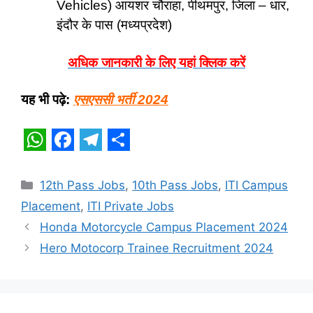
Vehicles) आयशर चौराहा, पीथमपुर, जिला – धार,
इंदौर के पास (मध्यप्रदेश)
अधिक जानकारी के लिए यहां क्लिक करें
यह भी पढ़े:
एसएससी भर्ती 2024
W
F
T
S
h
a
e
h
Categories
12th Pass Jobs
,
10th Pass Jobs
,
ITI Campus
a
c
l
a
Placement
,
ITI Private Jobs
t
e
e
r
Honda Motorcycle Campus Placement 2024
s
b
g
e
Hero Motocorp Trainee Recruitment 2024
A
o
r
p
o
a