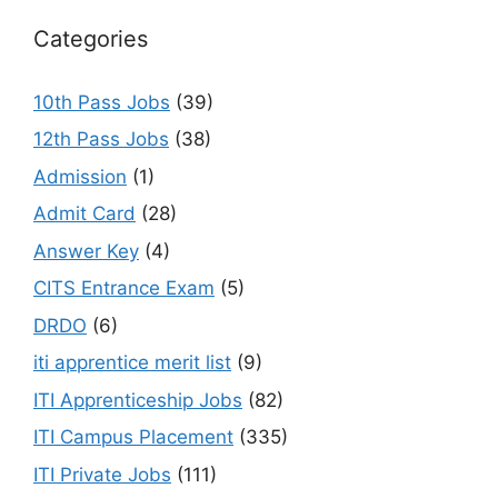
Categories
10th Pass Jobs
(39)
12th Pass Jobs
(38)
Admission
(1)
Admit Card
(28)
Answer Key
(4)
CITS Entrance Exam
(5)
DRDO
(6)
iti apprentice merit list
(9)
ITI Apprenticeship Jobs
(82)
ITI Campus Placement
(335)
ITI Private Jobs
(111)