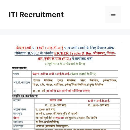
Skip
to
ITI Recruitment
Menu
content