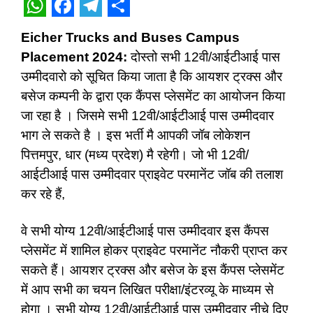
W
F
T
S
Eicher Trucks and Buses Campus
h
a
e
h
Placement 2024:
दोस्तो सभी 12वी/आईटीआई पास
a
c
l
a
उम्मीदवारो को सूचित किया जाता है कि आयशर ट्रक्स और
t
e
e
r
बसेज कम्पनी के द्वारा एक कैंपस प्लेसमेंट का आयोजन किया
s
b
g
e
जा रहा है । जिसमे सभी 12वी/आईटीआई पास उम्मीदवार
A
o
r
भाग ले सकते है । इस भर्ती मै आपकी जॉब लोकेशन
पित्तमपुर, धार (मध्य प्रदेश) मै रहेगी। जो भी 12वी/
p
o
a
आईटीआई पास उम्मीदवार प्राइवेट परमानेंट जॉब की तलाश
p
k
m
कर रहे हैं,
वे सभी योग्य 12वी/आईटीआई पास उम्मीदवार इस कैंपस
प्लेसमेंट में शामिल होकर प्राइवेट परमानेंट नौकरी प्राप्त कर
सकते हैं। आयशर ट्रक्स और बसेज के इस कैंपस प्लेसमेंट
में आप सभी का चयन लिखित परीक्षा/इंटरव्यू के माध्यम से
होगा । सभी योग्य 12वी/आईटीआई पास उम्मीदवार नीचे दिए