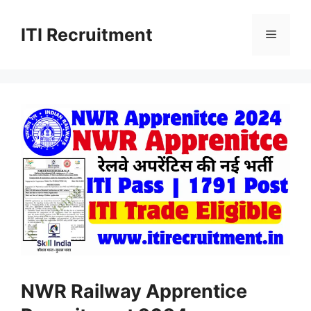
Skip
to
ITI Recruitment
Menu
content
NWR Railway Apprentice