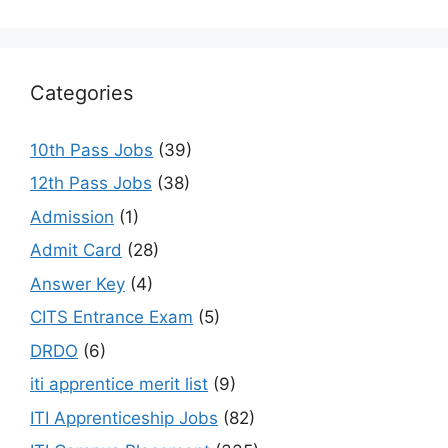
Categories
10th Pass Jobs
(39)
12th Pass Jobs
(38)
Admission
(1)
Admit Card
(28)
Answer Key
(4)
CITS Entrance Exam
(5)
DRDO
(6)
iti apprentice merit list
(9)
ITI Apprenticeship Jobs
(82)