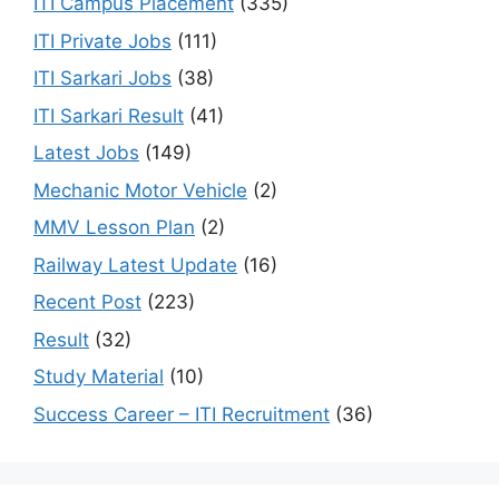
ITI Campus Placement
(335)
ITI Private Jobs
(111)
ITI Sarkari Jobs
(38)
ITI Sarkari Result
(41)
Latest Jobs
(149)
Mechanic Motor Vehicle
(2)
MMV Lesson Plan
(2)
Railway Latest Update
(16)
Recent Post
(223)
Result
(32)
Study Material
(10)
Success Career – ITI Recruitment
(36)