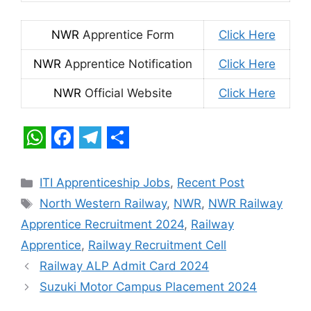
NWR
Apprentice Form
Click Here
NWR
Apprentice Notification
Click Here
NWR
Official Website
Click Here
W
F
T
S
h
a
e
h
Categories
ITI Apprenticeship Jobs
,
Recent Post
a
c
l
a
Tags
North Western Railway
,
NWR
,
NWR Railway
t
e
e
r
Apprentice Recruitment 2024
,
Railway
s
b
g
e
Apprentice
,
Railway Recruitment Cell
A
o
r
Railway ALP Admit Card 2024
p
o
a
Suzuki Motor Campus Placement 2024