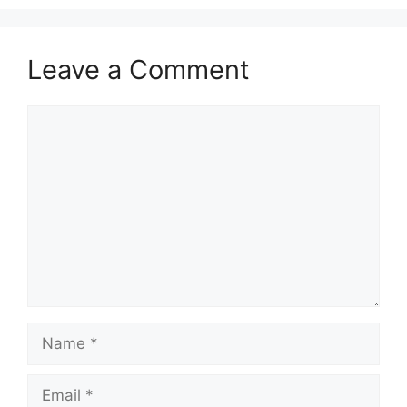
p
k
m
Leave a Comment
Comment
Name
Email