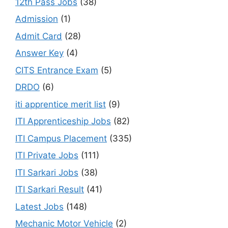
12th Pass Jobs
(38)
Admission
(1)
Admit Card
(28)
Answer Key
(4)
CITS Entrance Exam
(5)
DRDO
(6)
iti apprentice merit list
(9)
ITI Apprenticeship Jobs
(82)
ITI Campus Placement
(335)
ITI Private Jobs
(111)
ITI Sarkari Jobs
(38)
ITI Sarkari Result
(41)
Latest Jobs
(148)
Mechanic Motor Vehicle
(2)